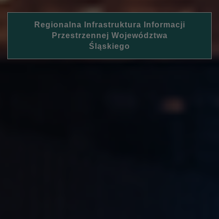
Regionalna Infrastruktura Informacji
Przestrzennej Województwa
Śląskiego