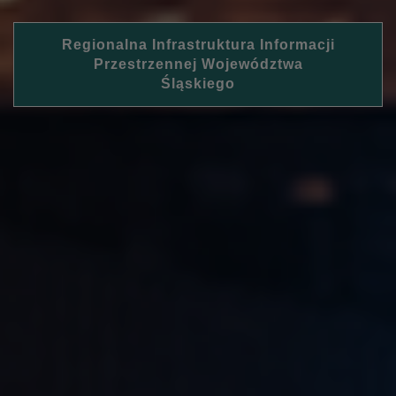
Regionalna Infrastruktura Informacji
Przestrzennej Województwa
Śląskiego