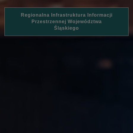
Regionalna Infrastruktura Informacji
Przestrzennej Województwa
Śląskiego