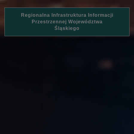
Regionalna Infrastruktura Informacji
Przestrzennej Województwa
Śląskiego