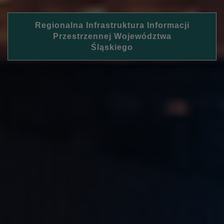
Regionalna Infrastruktura Informacji
Przestrzennej Województwa
Śląskiego