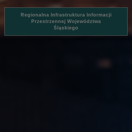
Regionalna Infrastruktura Informacji
Przestrzennej Województwa
Śląskiego