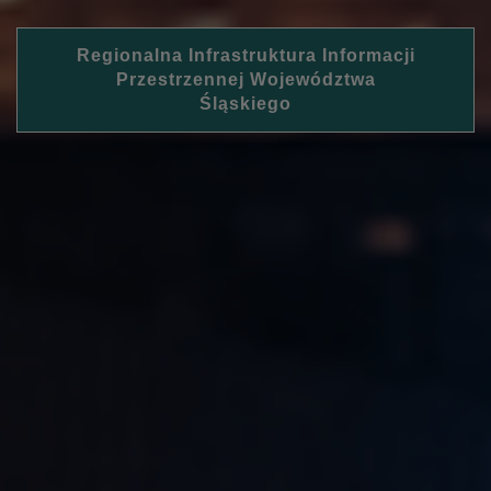
Regionalna Infrastruktura Informacji
Przestrzennej Województwa
Śląskiego