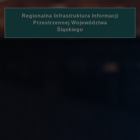
Regionalna Infrastruktura Informacji
Przestrzennej Województwa
Śląskiego