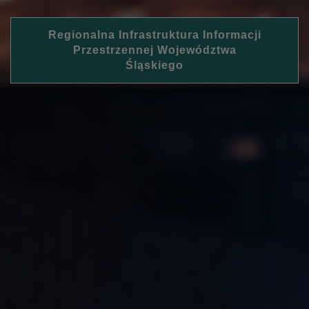
Regionalna Infrastruktura Informacji
Przestrzennej Województwa
Śląskiego