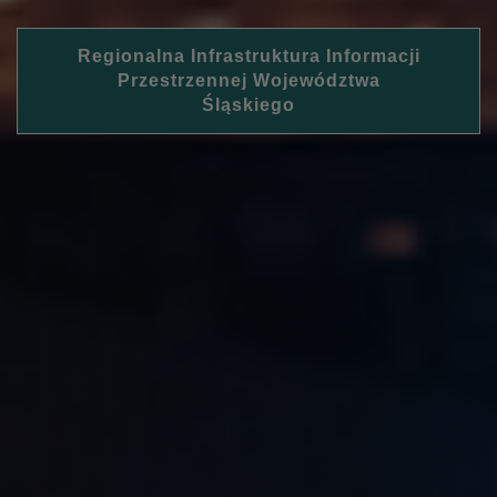
Regionalna Infrastruktura Informacji
Przestrzennej Województwa
Śląskiego