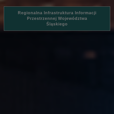
Regionalna Infrastruktura Informacji
Przestrzennej Województwa
Śląskiego