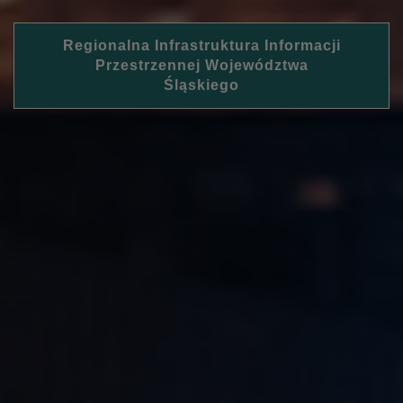
Regionalna Infrastruktura Informacji
Przestrzennej Województwa
Śląskiego