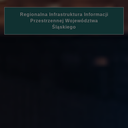
Regionalna Infrastruktura Informacji
Przestrzennej Województwa
Śląskiego