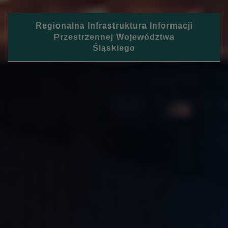
Regionalna Infrastruktura Informacji
Przestrzennej Województwa
Śląskiego