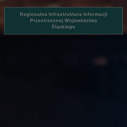
Regionalna Infrastruktura Informacji
Przestrzennej Województwa
Śląskiego