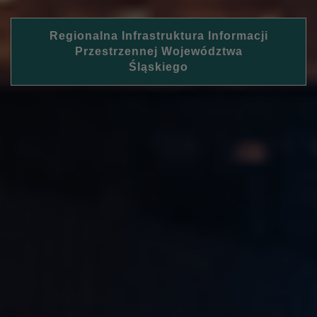
Regionalna Infrastruktura Informacji
Przestrzennej Województwa
Śląskiego