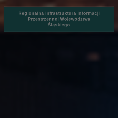
Regionalna Infrastruktura Informacji
Przestrzennej Województwa
Śląskiego