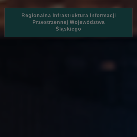
Regionalna Infrastruktura Informacji
Przestrzennej Województwa
Śląskiego