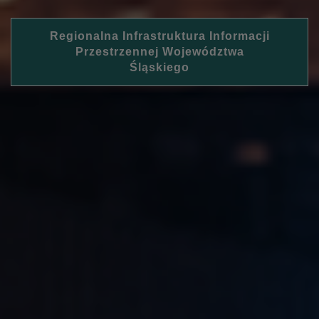
Regionalna Infrastruktura Informacji
Przestrzennej Województwa
Śląskiego