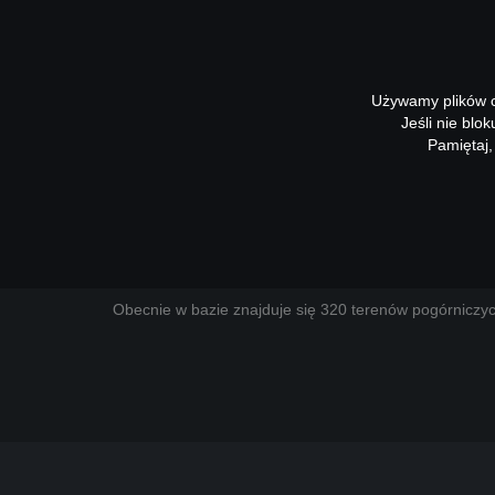
APLIKACJE
OTWARTE
Używamy plików co
Jeśli nie blo
Pamiętaj,
Aktualizacja bazy terenów pog
Zakończono prace zmierzające do aktualizacji danych 
TERENY POGÓRNICZE I POPRZEMYSŁOWE Z SYSTE
Obecnie w bazie znajduje się 320 terenów pogórniczy