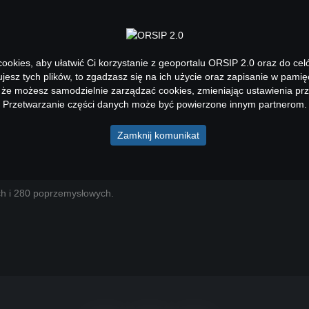
 DANE
USŁUGI
GEOPORTALE
AKTUALNOŚCI
okies, aby ułatwić Ci korzystanie z geoportalu ORSIP 2.0 oraz do cel
kujesz tych plików, to zgadzasz się na ich użycie oraz zapisanie w pamię
 że możesz samodzielnie zarządzać cookies, zmieniając ustawienia prz
Przetwarzanie części danych może być powierzone innym partnerom.
órniczych i poprzemysłowych zakończon
Zamknij komunikat
dla terenów pogórniczych i poprzemysłowych na terenie województwa śl
MU OPI TPP 2.0.
ch i 280 poprzemysłowych.